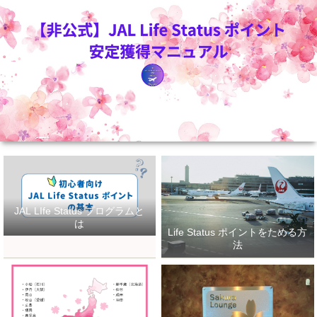
JAL LIfe Status プログラムと
は
Life Status ポイントをためる方
法