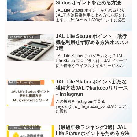
Status ポイントをためる方法
JAL Life Status ポイントをためる方法
JAL国内線搭乗利用による方法を紹介し
ます。Life Status 1,500ポイントに必要な
金額と年数の目安は以下の通りです。1搭
乗5ポイントなので、300回搭乗（150往
復）で1,50...
JAL Life Status ポイント 飛行
Life Status ポイントをためる方法
機を利用せず貯める方法オススメ
3選
JAL Life Status プログラムとは？JAL
Life Status プログラムは、JALグループ
便の搭乗やライフスタイルサービスの利
用に応じて、Life Status ポイントがたま
る生涯実績プログラムです。所定のLife
St...
JAL Life Status ポイント新たな
JAL Life Statusポイント – Instagram
獲得方法JALでkaritecoリリース
– Instagram
この投稿をInstagramで見る
yeyuan(@jal_life_status_point)がシェアし
た投稿
【最短年数ランキング3選】JAL
Life Status ポイントをためる方法
Life Statusポイントをためる方法