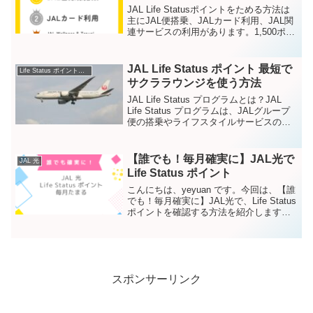
JAL Life Statusポイントをためる方法は
主にJAL便搭乗、JALカード利用、JAL関
連サービスの利用があります。1,500ポイ
ントがたまるとJALグローバルクラブへ
入会が可能です。この記事では、最短で
1,500ポイントをためる方...
JAL Life Status ポイント 最短で
Life Status ポイントをためる方法
サクララウンジを使う方法
JAL Life Status プログラムとは？JAL
Life Status プログラムは、JALグループ
便の搭乗やライフスタイルサービスの利
用に応じて、Life Status ポイントがたま
る生涯実績プログラムです。所定のLife
St...
【誰でも！毎月確実に】JAL光で
JAL 光
Life Status ポイント
こんにちは、yeyuan です。今回は、【誰
でも！毎月確実に】JAL光で、Life Status
ポイントを確認する方法を紹介します。-
この記事で分かること-JAL光の利用で誰
でも確実に、JAL Life Statusポイントが
獲得できます...
スポンサーリンク