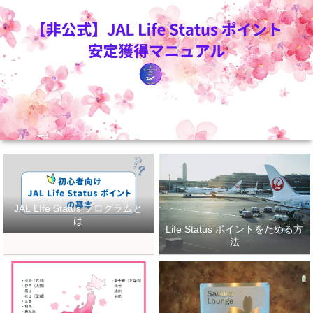
JAL LIfe Status プログラムと
は
Life Status ポイントをためる方
法