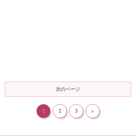
次のページ
次
1
2
3
へ