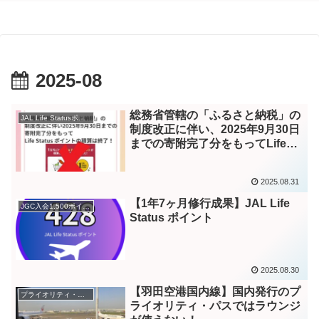
2025-08
総務省管轄の「ふるさと納税」の
JAL Life Statusポイント – Instagram
制度改正に伴い、2025年9月30日
までの寄附完了分をもってLife
Status ポイントの積算は終了と
なります。2025年1月～9月30日
2025.08.31
（寄附完了分）の合計寄附額で
Life Status ポイントの積算数を
【1年7ヶ月修行成果】JAL Life
JGC入会1,500ポイント
判定します。1万円に満たない寄
Status ポイント
附額は対象外です。#lifestatusポ
イント #jal #jalカード #jalマイル
#サクララウンジ #jgcダイヤモン
2025.08.30
ド – Instagram
【羽田空港国内線】国内発行のプ
プライオリティ・パス
ライオリティ・パスではラウンジ