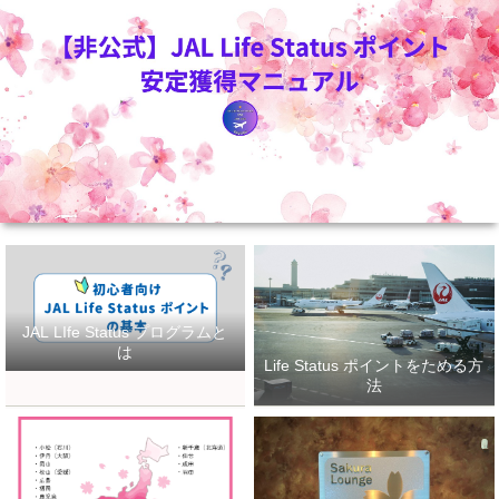
JAL LIfe Status プログラムと
は
Life Status ポイントをためる方
法