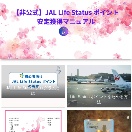
JAL LIfe Status プログラムと
は
Life Status ポイントをためる方
法