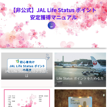
JAL LIfe Status プログラムと
は
Life Status ポイントをためる方
法