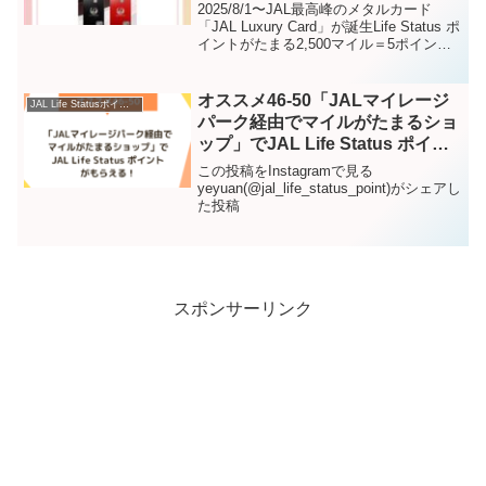
2,500マイル＝5ポイント 年間
2025/8/1〜JAL最高峰のメタルカード
1,000万円＝75ポイント
「JAL Luxury Card」が誕生Life Status ポ
イントがたまる2,500マイル＝5ポイント
#lifestatusポイント #jal #jalカー
年間1,000万円＝75ポイント#lifestatusポ
ド #jalマイル #サクララウンジ
イント #jal #jalカー...
#jgcダイヤモンド – Instagram
オススメ46-50「JALマイレージ
JAL Life Statusポイント – Instagram
パーク経由でマイルがたまるショ
ップ」でJAL Life Status ポイン
トがもらえる！ – Instagram
この投稿をInstagramで見る
yeyuan(@jal_life_status_point)がシェアし
た投稿
スポンサーリンク