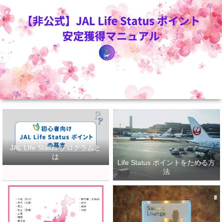
JAL LIfe Status プログラムと
は
Life Status ポイントをためる方
法