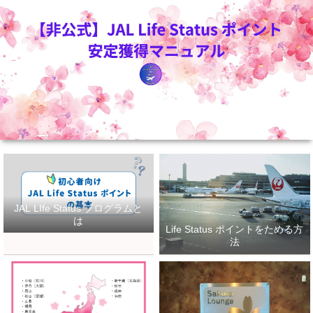
JAL LIfe Status プログラムと
は
Life Status ポイントをためる方
法