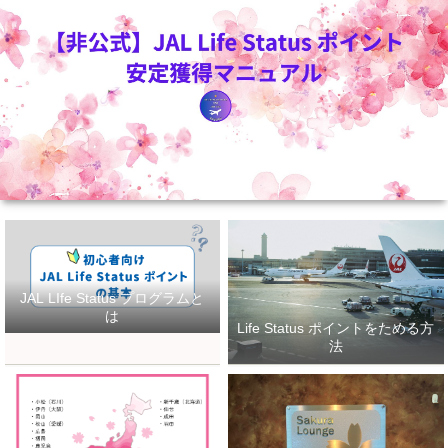
JAL LIfe Status プログラムと
は
Life Status ポイントをためる方
法