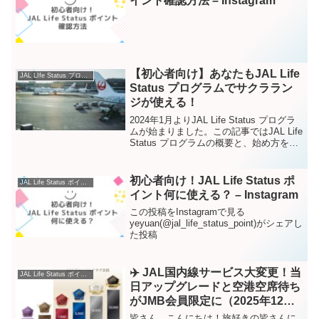
イント確認方法 – Instagram
【初心者向け】あなたもJAL Life
JAL LIfe Status プログラムとは
Status プログラムでサクララン
ジが使える！
2024年1月よりJAL Life Status プログラ
ムが始まりました。この記事ではJAL Life
Status プログラムの概要と、始め方を紹
介します。あなたも、JAL Life Status ポ
イントをためて、JALの空港ラウンジ...
初心者向け！JAL Life Status ポ
JAL Life Status ポイント
イント何に使える？ – Instagram
この投稿をInstagramで見る
yeyuan(@jal_life_status_point)がシェアし
た投稿
✈️ JAL国内線サービス大変更！当
JAL Life Status ポイント
日アップグレードと空港空席待ち
がJMB会員限定に（2025年12月
18日より）
皆さん、こんにちは！旅好きの皆さんに