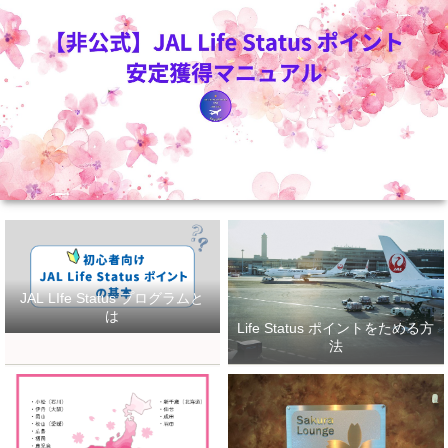
JAL LIfe Status プログラムと
は
Life Status ポイントをためる方
法