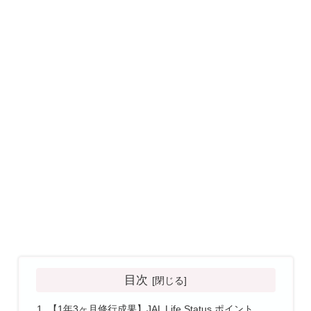
目次
【1年3ヶ月修行成果】JAL Life Status ポイント