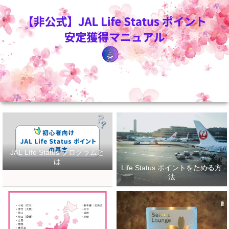
JAL LIfe Status プログラムと
は
Life Status ポイントをためる方
法