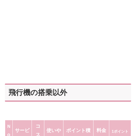
飛行機の搭乗以外
コ
N
サービ
使いや
ポイント積
料金
1ポイント
o
ス