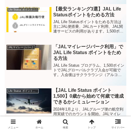
とができます。JAL Life Status ポイント
が1,5...
【最安ランキング3選】JAL Life
Life Status ポイントをためる方法
Statusポイントをためる方法
JAL Life Statusポイントをためる方法は
主にJAL便搭乗、JALカード利用、JAL関
連サービスの利用があります。1,500ポイ
ントがたまるとJALグローバルクラブへ
入会が可能です。この記事では、最安で
1,500ポイントをためる方...
「JALマイレージパーク利用」で
JALマイレージパーク
JAL Life Status ポイントをため
る方法
JAL Life Status プログラム、1,500ポイン
トでJALグローバルクラブ入会が可能で
す。入会後はサクララウンジ（アルコー
ル無料、国際線は食事も無料）が自由に
利用できるようになり、優雅な旅になり
ます。この記事でわかること！この記...
【JAL Life Status ポイント
Life Status ポイントをためる方法
1,500】0歳から始めて何歳で達成
できるかシミュレーション
2024年1月より、JALグループ便の航空利
用実績でのカウントを開始。JALマイレ
ージバンク会員を対象に、1,500 Life
Status ポイントから「JALグローバルク
ラブ」入会資格が得られます。JALマイ
メニュー
ホーム
検索
トップ
サイドバー