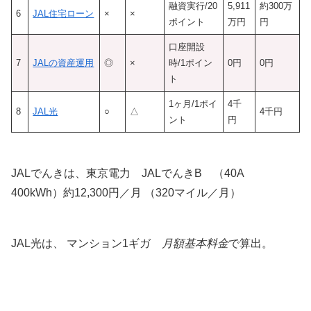
融資実行/20
5,911
約300万
6
JAL住宅ローン
×
×
ポイント
万円
円
口座開設
7
JALの資産運用
◎
×
時/1ポイン
0円
0円
ト
1ヶ月/1ポイ
4千
8
JAL光
○
△
4千円
ント
円
JALでんきは、東京電力 JALでんきB （40A
400kWh）約12,300円／月 （320マイル／月）
JAL光は、 マンション1ギガ
月額基本料金
で算出。