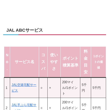
JAL ABCサービス
料
コ
使い
N
1ポイン
ポイント
金
o
サービス名
ス
やす
トの価
積算基準
目
値
.
パ
さ
安
200マイ
JAL空港宅配サー
5千
1
○
×
ル/1ポイン
5千円
ビス
円
ト
200マイ
JAL手ぶら宅配サ
5千
2
○
×
ル/1ポイン
5千円