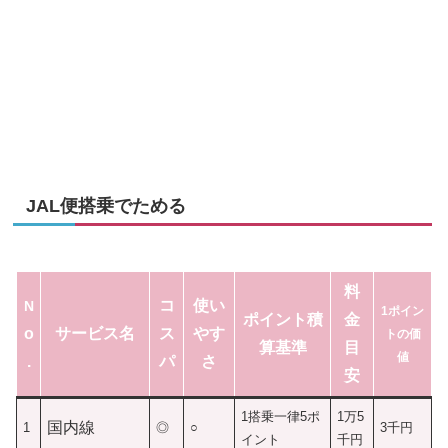
JAL便搭乗でためる
料
コ
使い
N
1ポイン
ポイント積
金
o
サービス名
ス
やす
トの価
算基準
目
値
.
パ
さ
安
1搭乗一律5ポ
1万5
国内線
1
◎
○
3千円
イント
千円