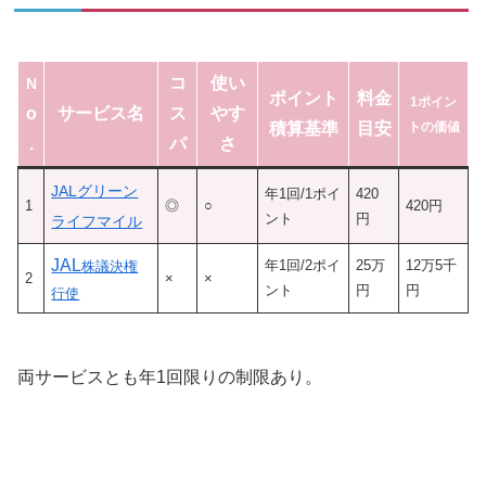
コ
使い
N
ポイント
料金
1ポイン
o
サービス名
ス
やす
積算基準
目安
トの価値
.
パ
さ
JALグリーン
年1回/1ポイ
420
1
◎
○
420円
ント
円
ライフマイル
JAL
年1回/2ポイ
25万
12万5千
株議決権
2
×
×
ント
円
円
行使
両サービスとも年1回限りの制限あり。