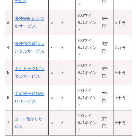
ービス
円
ト
200マイ
海外WiFiレンタ
5千
3
○
×
ル/1ポイン
5千円
ルサービス
円
ト
200マイ
海外携帯電話レ
3万
4
×
×
ル/1ポイン
3万円
ンタルサービス
円
ト
200マイ
ポケトークレン
6千
5
○
×
ル/1ポイン
6千円
タルサービス
円
ト
200マイ
手荷物一時預か
7千
6
○
×
ル/1ポイン
7千円
りサービス
円
ト
200マイ
コート預かりサー
5千
7
○
×
ル/1ポイン
5千円
ビス
円
ト