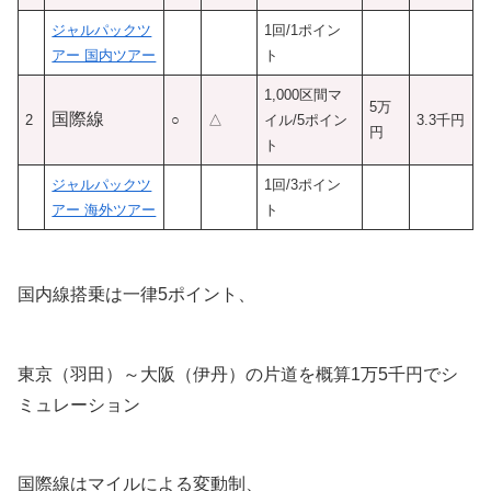
ジャルパックツ
1回/1ポイン
アー 国内ツアー
ト
1,000区間マ
5万
国際線
2
○
△
イル/5ポイン
3.3千円
円
ト
ジャルパックツ
1回/3ポイン
アー 海外ツアー
ト
国内線搭乗は一律5ポイント、
東京（羽田）～大阪（伊丹）の片道を概算1万5千円でシ
ミュレーション
国際線はマイルによる変動制、