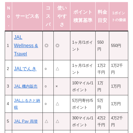
コ
使い
N
ポイント
料金
1ポイン
o
サービス名
ス
やす
積算基準
目安
トの価値
.
パ
さ
JAL
1ヶ月/1ポイ
550
Wellness &
1
◎
◎
550円
ント
円
Travel
1ヶ月/1ポイ
1万2
1万2千
JALでんき
2
○
△
ント
千円
円
100マイル/1
1万
3
JAL 機内販売
○
×
1万円
ポイント
円
JALふるさと納
5万円寄付/5
5万
4
○
△
1万円
税
ポイント
円
300マイル/1
4万2
4万2千
5
JAL Pay 両替
△
△
ポイント
千円
円