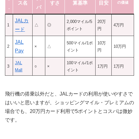
ス名
すさ
算基準
目安
の価値
.
パ
JALカ
2,000マイル/5
20万
1
△
◎
4万円
ポイント
円
ード
JAL
500マイル/1ポ
10万
2
×
△
10万円
イント
円
Pay
JAL
100マイル/1ポ
3
○
×
1万円
1万円
Mall
イント
飛行機の搭乗以外だと、JALカードの利用が使いやすさで
はいいと思いますが、ショッピングマイル・プレミアムの
場合でも、20万円カード利用で5ポイントとコスパは微妙
です。