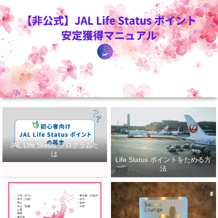
JAL LIfe Status プログラムと
は
Life Status ポイントをためる方
法