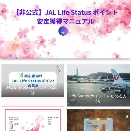
JAL LIfe Status プログラムと
は
Life Status ポイントをためる方
法