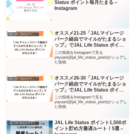
#jgcダイヤモンド – Instagram
Status ポイント毎月たまる –
Instagram
オススメ21-25「JALマイレージ
JAL Life Statusポイント – Instagram
パーク経由でマイルがたまるショ
ップ」でJAL Life Status ポイン
トがもらえる！ – Instagram
この投稿をInstagramで見る
yeyuan(@jal_life_status_point)がシェアし
た投稿
オススメ26-30「JALマイレージ
JAL Life Statusポイント – Instagram
パーク経由でマイルがたまるショ
ップ」でJAL Life Status ポイン
トがもらえる！ – Instagram
この投稿をInstagramで見る
yeyuan(@jal_life_status_point)がシェアし
た投稿
JAL Life Status ポイント1,500ポ
JAL Life Statusポイント – Instagram
イント貯め方最遅ルート！5選 –