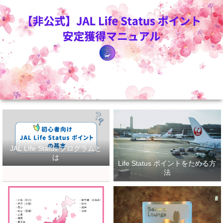
JAL LIfe Status プログラムと
は
Life Status ポイントをためる方
法