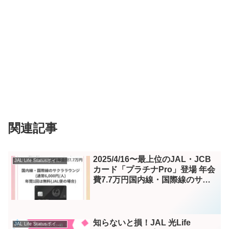
関連記事
2025/4/16〜最上位のJAL・JCB
JAL Life Statusポイント – Instagram
カード「プラチナPro」登場 年会
費7.7万円国内線・国際線のサク
ララウンジ(通常6,000円/人)年間1
回は無料(JAL便の場
合)#lifestatusポイント #jal #jalカ
ード #jalマイル #サクララウンジ
知らないと損！JAL 光Life
JAL Life Statusポイント – Instagram