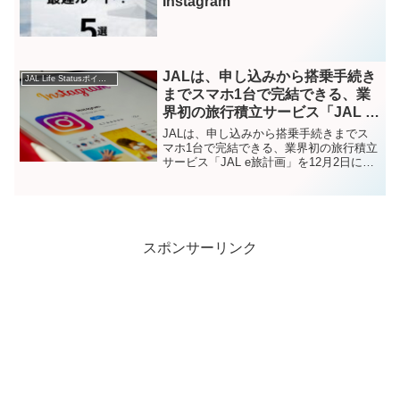
Instagram
JALは、申し込みから搭乗手続き
JAL Life Statusポイント – Instagram
までスマホ1台で完結できる、業
界初の旅行積立サービス「JAL e
旅計画」を12月2日に開始する。
JALは、申し込みから搭乗手続きまでス
最短6カ月、毎月5,000円から積立
マホ1台で完結できる、業界初の旅行積立
サービス「JAL e旅計画」を12月2日に開
計画を選べ、積立満了後に5%分
始する。最短6カ月、毎月5,000円から積
のサービス額をプラスした積立ポ
立計画を選べ、積立満了後に5%分のサー
イントを提供する。積立月額は、
ビス額をプラスした積立ポイントを提供
5,000円、10,000円、30,000円、
する...
50,000円、100,000円。積立期間
スポンサーリンク
は6、12、18、24、30、36、
48、60カ月。全40コースから選
択できる。積立ポイントは、積立
期間の長短に関わらず、積立満了
後に5%分のサービス額がプラス
される。積立ポイントの利用方法
は、ポイントを「e JALポイン
ト」へ交換し、JAL航空券、
JALPAKツアーを購入する。ポイ