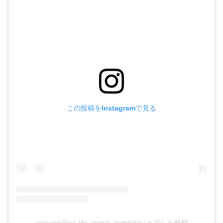
この投稿をInstagramで見る
yeyuan(@jal_life_status_point)がシェアした投稿