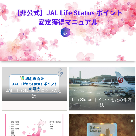
JAL LIfe Status プログラムと
は
Life Status ポイントをためる方
法