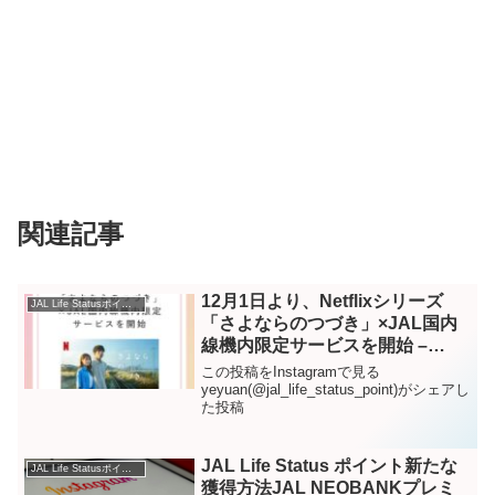
関連記事
12月1日より、Netflixシリーズ
JAL Life Statusポイント – Instagram
「さよならのつづき」×JAL国内
線機内限定サービスを開始 –
Instagram
この投稿をInstagramで見る
yeyuan(@jal_life_status_point)がシェアし
た投稿
JAL Life Status ポイント新たな
JAL Life Statusポイント – Instagram
獲得方法JAL NEOBANKプレミ