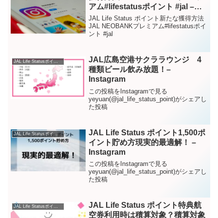
アム#lifestatusポイント #jal –
Instagram
JAL Life Status ポイント新たな獲得方法
JAL NEOBANKプレミアム#lifestatusポイ
ント #jal
JAL広島空港サクララウンジ 4
JAL Life Statusポイント – Instagram
種類ビール飲み放題！–
Instagram
この投稿をInstagramで見る
yeyuan(@jal_life_status_point)がシェアし
た投稿
JAL Life Status ポイント1,500ポ
JAL Life Statusポイント – Instagram
イント貯め方現実的最適解！ –
Instagram
この投稿をInstagramで見る
yeyuan(@jal_life_status_point)がシェアし
た投稿
JAL Life Status ポイント特典航
JAL Life Statusポイント – Instagram
空券利用時は積算対象？積算対象