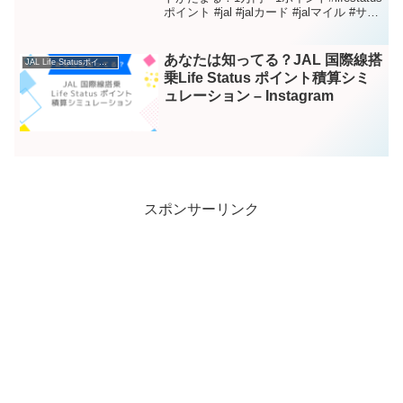
ポイント #jal #jalカード #jalマイル #サク
Instagram
ララウンジ #jgcダイヤモンド
あなたは知ってる？JAL 国際線搭
JAL Life Statusポイント – Instagram
乗Life Status ポイント積算シミ
ュレーション – Instagram
スポンサーリンク