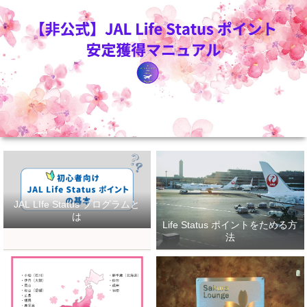
JAL LIfe Status プログラムと
は
Life Status ポイントをためる方
法