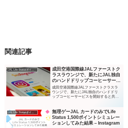
関連記事
成田空港国際線JALファーストク
JAL Life Statusポイント – Instagram
ラスラウンジで、新たにJAL独自
のハンドドリップコーヒーサービ
スを開始すると共に、コロナ禍で
成田空港国際線JALファーストクラスラ
中断していたジョンロブ監修のシ
ウンジで、新たにJAL独自のハンドドリ
ップコーヒーサービスを開始すると共
ューポリッシュサービスを再開し
に、コロナ禍で中断していたジョンロブ
ます。 – Instagram
監修のシューポリッシュサービスを再開
します。
無理ゲーJAL カードのみでLife
JAL Life Statusポイント – Instagram
Status 1,500ポイントシミュレー
ションしてみた結果 – Instagram