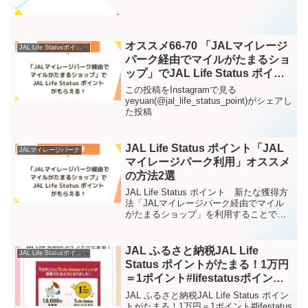
オススメ66-70 「JALマイレージ
JAL Life Statusポイント – Instagram
パーク経由でマイルがたまるショ
ップ」でJAL Life Status ポイン
トがもらえる！ – Instagram
この投稿をInstagramで見る
yeyuan(@jal_life_status_point)がシェアし
た投稿
JAL Life Status ポイント「JAL
JALマイレージパーク
マイレージパーク利用」オススメ
の方法2選
JAL Life Status ポイント 新たな獲得方
法「JALマイレージパーク経由でマイル
がたまるショップ」を利用することで、
JAL Life Status ポイントがたまるように
なりました！JALマイレージパークで
は、楽天市場など約30...
JAL ふるさと納税JAL Life
JAL Life Statusポイント – Instagram
Status ポイントがたまる！1万円
＝1ポイント#lifestatusポイント
#jal #jalカード #jalマイル #サクラ
JAL ふるさと納税JAL Life Status ポイン
ラウンジ #jgcダイヤモンド –
トがたまる！1万円＝1ポイント#lifestatus