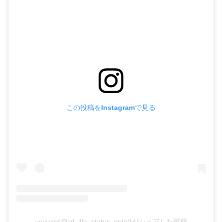
この投稿をInstagramで見る
yeyuan(@jal_life_status_point)がシェアした投稿