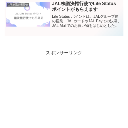
込）...
JAL株議決権行使でLife Status
JAL株議決権行使
ポイントがもらえます
Life Status ポイントは、JALグループ便
の搭乗、JALカードやJAL Payでの決済、
JAL Mallでのお買い物をはじめとした日
常生活におけるサービス利用で貯めるこ
とができます。JAL Life Status ポイント
が1,5...
スポンサーリンク