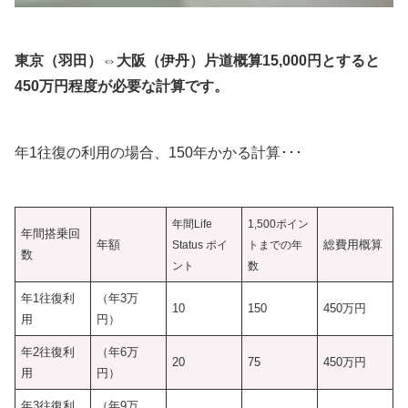
東京（羽田）⇔大阪（伊丹）片道概算15,000円とすると
450万円程度が必要な計算です。
年1往復の利用の場合、150年かかる計算･･･
年間Life
1,500ポイン
年間搭乗回
年額
総費用概算
Status ポイ
ト
までの
年
数
ント
数
年1往復利
（年3万
10
150
450万円
用
円）
年2往復利
（年6万
20
75
450万円
用
円）
年3往復利
（年9万