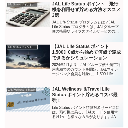
とで、最短・最安で自分に最適なポイ...
JAL Life Status ポイント 飛行
Life Status ポイントをためる方法
機を利用せず貯める方法オススメ
3選
JAL Life Status プログラムとは？JAL
Life Status プログラムは、JALグループ
便の搭乗やライフスタイルサービスの利
用に応じて、Life Status ポイントがたま
る生涯実績プログラムです。所定のLife
St...
【JAL Life Status ポイント
Life Status ポイントをためる方法
1,500】0歳から始めて何歳で達成
できるかシミュレーション
2024年1月より、JALグループ便の航空利
用実績でのカウントを開始。JALマイレ
ージバンク会員を対象に、1,500 Life
Status ポイントから「JALグローバルク
ラブ」入会資格が得られます。JALマイ
レージバンク会員は、年齢制限...
JAL Wellness ＆Travel Life
JAL Wellness ＆Travel
Status ポイント貯めるコスパ最
強！
Life Status ポイント積算対象サービスに
は、飛行機に乗る、JALカードを使用す
る以外にも様々な方法があります。JAL
Wellness ＆Travelは、 Life Status ポイン
ト貯めるコスパ最強です！月額550円（税