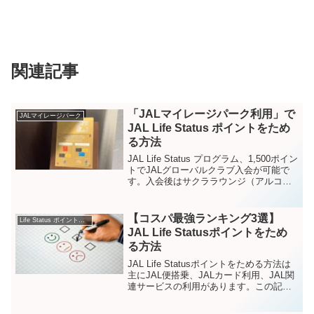
関連記事
「JALマイレージパーク利用」で
JALマイレージパーク
JAL Life Status ポイントをため
る方法
JAL Life Status プログラム、1,500ポイン
トでJALグローバルクラブ入会が可能で
す。入会後はサクララウンジ（アルコー
ル無料、国際線は食事も無料）が自由に
利用できるようになり、優雅な旅になり
ます。この記事でわかること！この記...
【コスパ最強ランキング3選】
Life Status ポイントをためる方法
JAL Life Statusポイントをため
る方法
JAL Life Statusポイントをためる方法は
主にJAL便搭乗、JALカード利用、JAL関
連サービスの利用があります。この記事
では、各サービスでのコスパ最強ランキ
ング3選を紹介します。この記事を読むこ