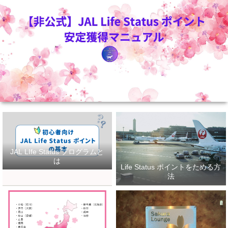
JAL LIfe Status プログラムと
は
Life Status ポイントをためる方
法