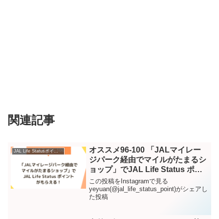
関連記事
オススメ96-100 「JALマイレー
JAL Life Statusポイント – Instagram
ジパーク経由でマイルがたまるシ
ョップ」でJAL Life Status ポイ
ントがもらえる！ – Instagram
この投稿をInstagramで見る
yeyuan(@jal_life_status_point)がシェアし
た投稿