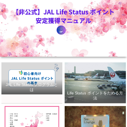
JAL LIfe Status プログラムと
は
Life Status ポイントをためる方
法